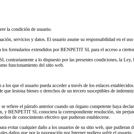
re la condición de usuario.
ón, servicios y datos. El usuario asume su responsabilidad en el uso co
en los formularios extendidos por BENPETIT SL para el acceso a ciertos
 contrariamente a lo dispuesto por las presentes condiciones, la Ley, 
ismo funcionamiento del sitio web.
 los que el usuario pueda acceder a través de los enlaces establecidos
 de que lesiona bienes o derechos de un tercero susceptibles de indemniz
refiere el párrafo anterior cuando un órgano competente haya declarado
sión, y BENPETIT SL conociera la correspondiente resolución, sin perjui
edios de conocimiento efectivo que pudieran establecerse.
 evitar cualquier daño a los usuarios de su sitio web, que pudieran d
s daños que por la navegación por Internet pudiera sufrir el usuario. 