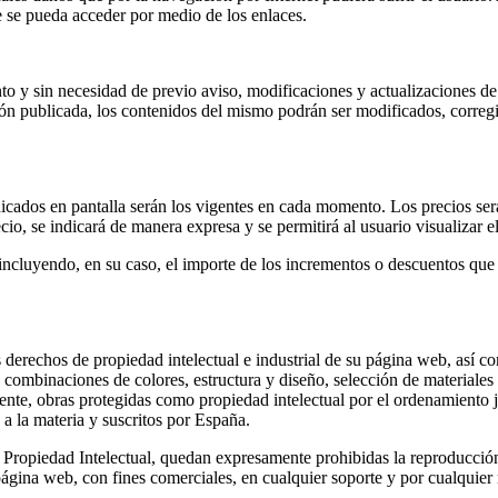
ue se pueda acceder por medio de los enlaces.
 y sin necesidad de previo aviso, modificaciones y actualizaciones de 
ión publicada, los contenidos del mismo podrán ser modificados, corre
dicados en pantalla serán los vigentes en cada momento. Los precios se
o, se indicará de manera expresa y se permitirá al usuario visualizar el
, incluyendo, en su caso, el importe de los incrementos o descuentos que
erechos de propiedad intelectual e industrial de su página web, así co
, combinaciones de colores, estructura y diseño, selección de material
nte, obras protegidas como propiedad intelectual por el ordenamiento ju
 a la materia y suscritos por España.
 Propiedad Intelectual, quedan expresamente prohibidas la reproducción
ta página web, con fines comerciales, en cualquier soporte y por cualqu