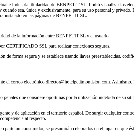
tual e Industrial titularidad de BENPETIT SL. Podrá visualizar los elem
y cuando sea, única y exclusivamente, para su uso personal y privado. El
iera instalado en las páginas de BENPETIT SL.
idad de la información entre BENPETIT SL y el usuario.
a por CERTIFICADO SSL para realizar conexiones seguras.
ión de forma segura y se establece usando llaves preestablecidas, codif
iante el correo electrónico director@hotelpetitmontision.com. Asimism
o penales que considere oportunas por la utilización indebida de su sit
gente y de aplicación en el territorio español. De surgir cualquier contro
 competencia al respecto.
mo parte un consumidor, se presumirán celebrados en el lugar en que éste