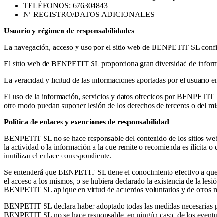
TELÉFONOS: 676304843
Nº REGISTRO/DATOS ADICIONALES
Usuario y régimen de responsabilidades
La navegación, acceso y uso por el sitio web de BENPETIT SL confie
El sitio web de BENPETIT SL proporciona gran diversidad de informaci
La veracidad y licitud de las informaciones aportadas por el usuario 
El uso de la información, servicios y datos ofrecidos por BENPETIT SL
otro modo puedan suponer lesión de los derechos de terceros o del m
Política de enlaces y exenciones de responsabilidad
BENPETIT SL no se hace responsable del contenido de los sitios web a
la actividad o la información a la que remite o recomienda es ilícita o
inutilizar el enlace correspondiente.
Se entenderá que BENPETIT SL tiene el conocimiento efectivo a que se 
el acceso a los mismos, o se hubiera declarado la existencia de la le
BENPETIT SL aplique en virtud de acuerdos voluntarios y de otros m
BENPETIT SL declara haber adoptado todas las medidas necesarias para
BENPETIT SL no se hace responsable, en ningún caso, de los eventuale